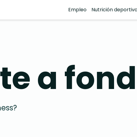
Empleo
Nutrición deportiv
te a fon
ness?