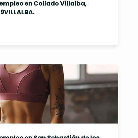
empleo en Collado Villalba,
19VILLALBA.
 empleo en San Sebastián de los