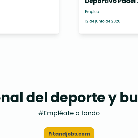
Deportivo Pádel 
Empleo
.
12 de junio de 2026
onal del deporte y 
#Empléate a fondo
Fitandjobs.com