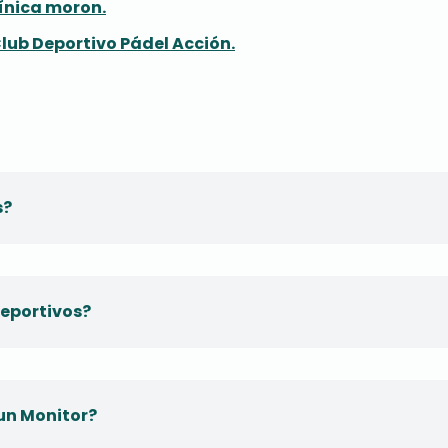
línica moron.
lub Deportivo Pádel Acción.
s?
eportivos?
 un Monitor?